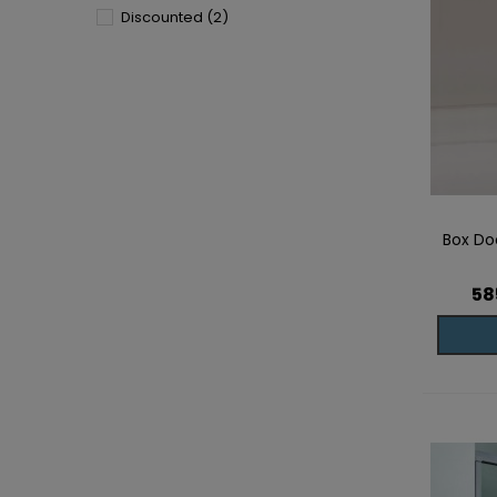
Discounted
(2)
Box Doc
Aggiun
58