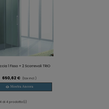
cia 1 Fisso + 2 Scorrevoli TRIO
gi Alla Lista Dei Desideri
650,62 €
(tax incl.)
Mostra Ancora
4 di 4 prodotto(i)