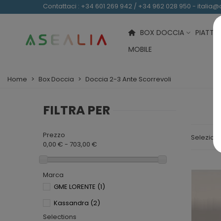
Contattaci
: +34 601 269 942 / +34 962 028 950 - italia
BOX DOCCIA
PIATTI
MOBILE
Home
>
Box Doccia
>
Doccia 2-3 Ante Scorrevoli
FILTRA PER
Prezzo
Selezion
0,00 € - 703,00 €
Marca
GME LORENTE
(1)
Kassandra
(2)
Selections