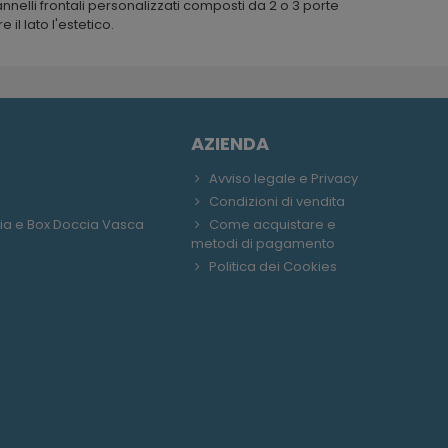
nelli frontali personalizzati composti da 2 o 3 porte
 il lato l'estetico.
AZIENDA
Avviso legale e Privacy
Condizioni di vendita
ia e Box Doccia Vasca
Come acquistare e
metodi di pagamento
Politica dei Cookies