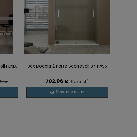
oli FENIX
Box Doccia 2 Porte Scorrevoli BY PASS
Aggiungi Alla Lista Dei Desideri
702,96 €
00 €
(tax incl.)
Mostra Ancora