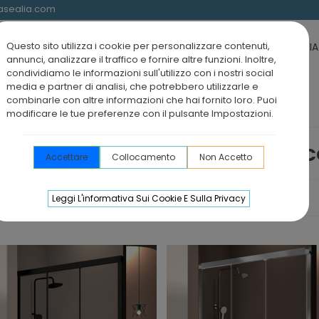
@asealia.com
Questo sito utilizza i cookie per personalizzare contenuti,
 DOCCIA
SCHERMI DOCCIA E BOX DOCCIA VASCA
BOX DOCCIA 
annunci, analizzare il traffico e fornire altre funzioni. Inoltre,
condividiamo le informazioni sull'utilizzo con i nostri social
media e partner di analisi, che potrebbero utilizzarle e
combinarle con altre informazioni che hai fornito loro. Puoi
modificare le tue preferenze con il pulsante Impostazioni.
DOCCIA 2-3 ANTE S
Accettare
Collocamento
Non Accetto
a
Leggi L'informativa Sui Cookie E Sulla Privacy