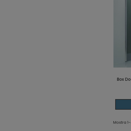
Box Doc
Aggiun
Mostra 1-