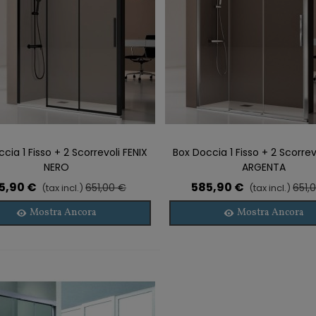
cia 1 Fisso + 2 Scorrevoli FENIX
Box Doccia 1 Fisso + 2 Scorrev
gi Alla Lista Dei Desideri
Aggiungi Alla Lista Dei Desideri
NERO
ARGENTA
5,90 €
585,90 €
651,00 €
651,
(tax incl.)
(tax incl.)
Mostra Ancora
Mostra Ancora