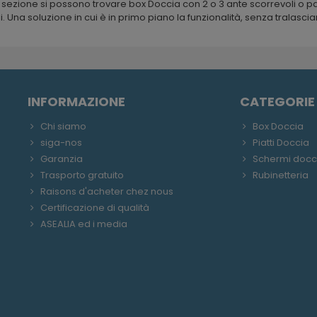
 sezione si possono trovare box Doccia con 2 o 3 ante scorrevoli o pan
. Una soluzione in cui è in primo piano la funzionalità, senza tralasciare
INFORMAZIONE
CATEGORIE
Chi siamo
Box Doccia
siga-nos
Piatti Doccia
Garanzia
Schermi docc
Trasporto gratuito
Rubinetteria
Raisons d'acheter chez nous
Certificazione di qualità
ASEALIA ed i media