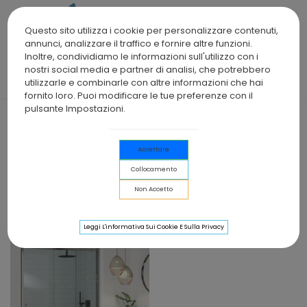
0
Questo sito utilizza i cookie per personalizzare contenuti,
annunci, analizzare il traffico e fornire altre funzioni.
Inoltre, condividiamo le informazioni sull'utilizzo con i
nostri social media e partner di analisi, che potrebbero
Home
>
Box Doccia
>
Box Doccia 1 cristallo fisso + 2 porte
utilizzarle e combinarle con altre informazioni che hai
scorrevoli
fornito loro. Puoi modificare le tue preferenze con il
pulsante Impostazioni.
BOX DOCCIA 1 CRISTALLO FISSO +
2 PORTE SCORREVOLI
Accettare
Collocamento
Non Accetto
Seleziona
Filtra
Leggi L'informativa Sui Cookie E Sulla Privacy