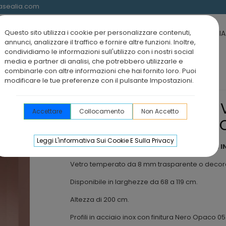
@asealia.com
Questo sito utilizza i cookie per personalizzare contenuti,
 DOCCIA
SCHERMI DOCCIA E BOX DOCCIA VASCA
BOX DOCCIA 
annunci, analizzare il traffico e fornire altre funzioni. Inoltre,
condividiamo le informazioni sull'utilizzo con i nostri social
media e partner di analisi, che potrebbero utilizzarle e
combinarle con altre informazioni che hai fornito loro. Puoi
modificare le tue preferenze con il pulsante Impostazioni.
etro FRESH SALOMÓN INOX Nero Opaco
BOX DOCCIA FISSO IN 
Accettare
Collocamento
Non Accetto
SALOMÓN INOX NERO
Leggi L'informativa Sui Cookie E Sulla Privacy
Box doccia fisso in vetro FRESH SALOMÓN 
Vetro temperato da 8 mm trasparente o decora
Disponibile in larghezze da 68 a 119 cm.
Altezza di 200 cm.
Profili in acciaio inox con finitura Nero Opaco 05