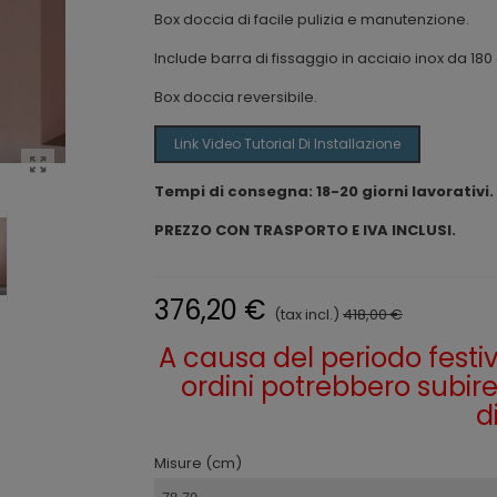
Box doccia di facile pulizia e manutenzione.
Include barra di fissaggio in acciaio inox da 18
Box doccia reversibile.
Link Video Tutorial Di Installazione
Tempi di consegna: 18-20 giorni lavorativi.
PREZZO CON TRASPORTO E IVA INCLUSI.
376,20 €
(tax incl.)
418,00 €
A causa del periodo festivo 
ordini potrebbero subire 
d
Misure (cm)