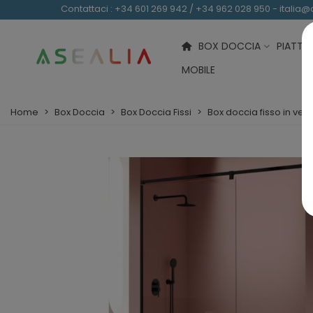
Contattaci
: +34 601 269 942 / +34 962 028 950 - italia
BOX DOCCIA
PIATTI
MOBILE
Home
>
Box Doccia
>
Box Doccia Fissi
>
Box doccia fisso in v