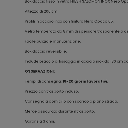
Box doccia fisso in vetro FRESH SALOMÓN INOX Nero Op
Altezza di 200 cm.
Profili in acciaio inox con finitura Nero Opaco 05.
Vetro temperato da 8 mm di spessore trasparente o de
Facile pulizia e manutenzione.
Box doccia reversibile.
Include braccio di fissaggio in acciaio inox da 180 cm c
OSSERVAZIONI:
Tempi di consegna:
18-20 giorni lavorativi
.
Prezzo con trasporto incluso.
Consegna a domicilio con scarico a piano strada.
Merce assicurata durante il trasporto.
Garanzia 3 anni.