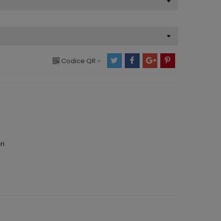
Codice QR
ri