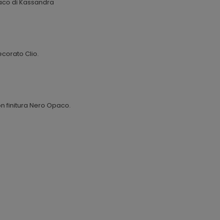
aco di Kassandra
corato Clio.
on finitura Nero Opaco.