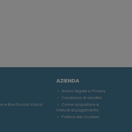
AZIENDA
Avviso legale e Privacy
Condizioni di vendita
ia e Box Doccia Vasca
Come acquistare e
metodi di pagamento
Politica dei Cookies