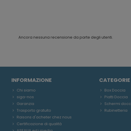
Ancora nessuna recensione da parte degli utenti.
INFORMAZIONE
CATEGORIE
Chi siamo
Box Doccia
siga-nos
Piatti Doccia
Garanzia
Schermi docc
Trasporto gratuito
Rubinetteria
Raisons d'acheter chez nous
Certificazione di qualità
ASEALIA ed i media