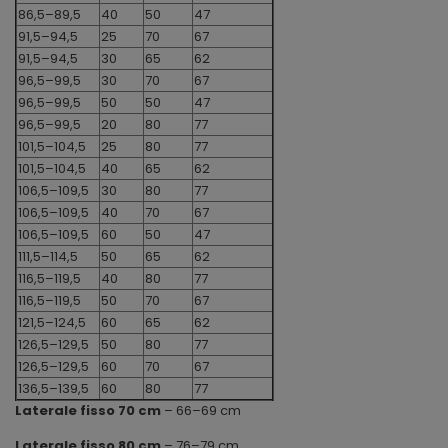
86,5–89,5
40
50
47
91,5–94,5
25
70
67
91,5–94,5
30
65
62
96,5–99,5
30
70
67
96,5–99,5
50
50
47
96,5–99,5
20
80
77
101,5–104,5
25
80
77
101,5–104,5
40
65
62
106,5–109,5
30
80
77
106,5–109,5
40
70
67
106,5–109,5
60
50
47
111,5–114,5
50
65
62
116,5–119,5
40
80
77
116,5–119,5
50
70
67
121,5–124,5
60
65
62
126,5–129,5
50
80
77
126,5–129,5
60
70
67
136,5–139,5
60
80
77
Laterale fisso 70 cm
– 66–69 cm
Laterale fisso 80 cm
– 76–79 cm