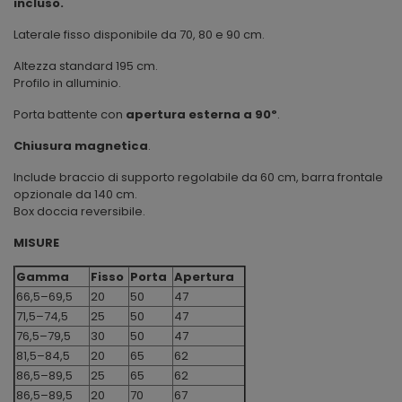
incluso.
Laterale fisso disponibile da 70, 80 e 90 cm.
Altezza standard 195 cm.
Profilo in alluminio.
Porta battente con
apertura esterna a 90º
.
Chiusura magnetica
.
Include braccio di supporto regolabile da 60 cm, barra frontale
opzionale da 140 cm.
Box doccia reversibile.
MISURE
Gamma
Fisso
Porta
Apertura
66,5–69,5
20
50
47
71,5–74,5
25
50
47
76,5–79,5
30
50
47
81,5–84,5
20
65
62
86,5–89,5
25
65
62
86,5–89,5
20
70
67