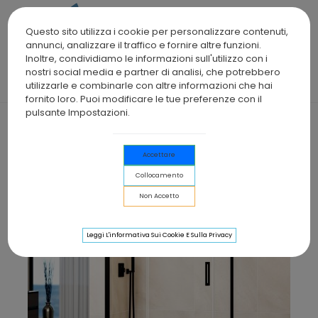
0
Questo sito utilizza i cookie per personalizzare contenuti,
annunci, analizzare il traffico e fornire altre funzioni.
Inoltre, condividiamo le informazioni sull'utilizzo con i
nostri social media e partner di analisi, che potrebbero
Home
>
Box Doccia
>
Box doccia Fisso + Battente con laterale
utilizzarle e combinarle con altre informazioni che hai
fisso GLASS NERO chiusura magnetica
fornito loro. Puoi modificare le tue preferenze con il
pulsante Impostazioni.
Accettare
Collocamento
Non Accetto
Leggi L'informativa Sui Cookie E Sulla Privacy