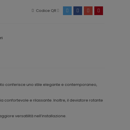
Codice QR
ri
rato conferisce uno stile elegante e contemporaneo,
confortevole e rilassante. Inoltre, il deviatore rotante
giore versatilità nell’installazione.