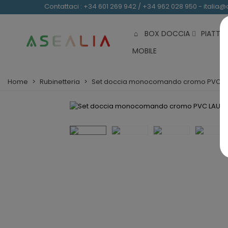
Contattaci
: +34 601 269 942 / +34 962 028 950 - italia
BOX DOCCIA
PIATTI
MOBILE
Home
>
Rubinetteria
>
Set doccia monocomando cromo PVC L