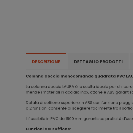
DESCRIZIONE
DETTAGLIO PRODOTTI
Colonna doccia monocomando quadrata PVC LA
La colonna doccia LAURA è la scelta ideale per chi cer
mentre i materiali in acciaio inox, ottone e ABS garanti
Dotata di soffione superiore in ABS con funzione pioggia
a 2 funzioni consente di scegliere facilmente tra il soff
Il flessibile in PVC da 1500 mm garantisce praticità d’us
Funzioni del soffione: