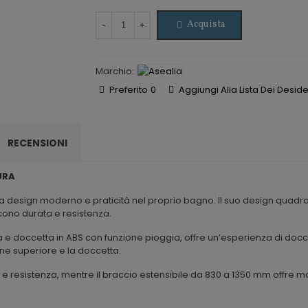
Acquista
-
+
Marchio:
Preferito
0
Aggiungi Alla Lista Dei Deside
RECENSIONI
URA
ca design moderno e praticità nel proprio bagno. Il suo design quad
scono durata e resistenza.
 e doccetta in ABS con funzione pioggia, offre un’esperienza di doccia 
ione superiore e la doccetta.
o e resistenza, mentre il braccio estensibile da 830 a 1350 mm offre mag