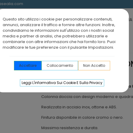
@asealia.com
Questo sito utilizza i cookie per personalizzare contenuti,
 DOCCIA
SCHERMI DOCCIA E BOX DOCCIA VASCA
BOX DOCCIA 
annunci, analizzare il traffico e fornire altre funzioni. Inoltre,
condividiamo le informazioni sull'utilizzo con i nostri social
media e partner di analisi, che potrebbero utilizzarle e
combinarle con altre informazioni che hai fornito loro. Puoi
modificare le tue preferenze con il pulsante Impostazioni.
AURA
SET DOCCIA MONOC
Accettare
Collocamento
Non Accetto
LAURA
Leggi L'informativa Sui Cookie E Sulla Privacy
Colonna doccia monocomando quadrata 
Colonna doccia con design moderno e quadra
Realizzata in acciaio inox, ottone e ABS.
Finitura disponibile in colore cromo o nero.
Massima resistenza e durata.