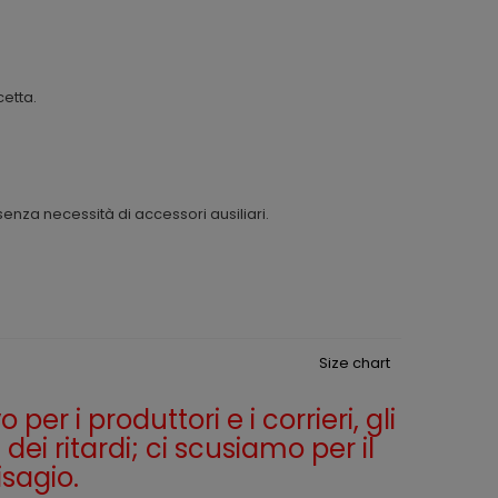
cetta.
enza necessità di accessori ausiliari.
Size chart
per i produttori e i corrieri, gli
dei ritardi; ci scusiamo per il
isagio.