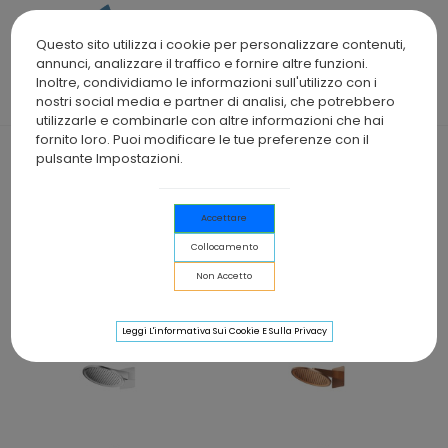
0
Questo sito utilizza i cookie per personalizzare contenuti,
annunci, analizzare il traffico e fornire altre funzioni.
Inoltre, condividiamo le informazioni sull'utilizzo con i
nostri social media e partner di analisi, che potrebbero
Home
>
Brands
>
IMEX
utilizzarle e combinarle con altre informazioni che hai
fornito loro. Puoi modificare le tue preferenze con il
IMEX
pulsante Impostazioni.
Accettare
Collocamento
Non Accetto
Suc
1/26
Seleziona
Leggi L'informativa Sui Cookie E Sulla Privacy