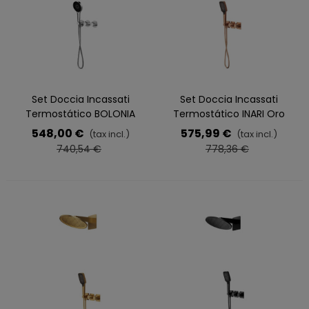
Set Doccia Incassati
Set Doccia Incassati
Termostático BOLONIA
Termostático INARI Oro
Cromo
Rosa
548,00 €
575,99 €
(tax incl.)
(tax incl.)
740,54 €
778,36 €