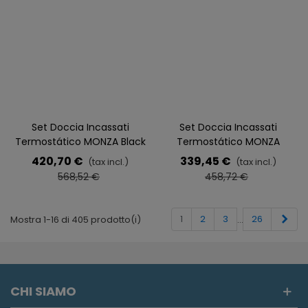
Set Doccia Incassati
Set Doccia Incassati
Termostático MONZA Black
Termostático MONZA
Gun Metal
Cromo
420,70 €
339,45 €
(tax incl.)
(tax incl.)
568,52 €
458,72 €
Suc
1
2
3
26
Mostra 1-16 di 405 prodotto(i)
…
CHI SIAMO