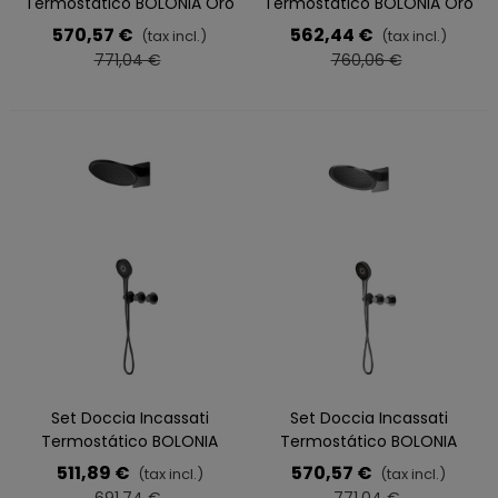
Termostático BOLONIA Oro
Termostático BOLONIA Oro
Rosa
570,57 €
562,44 €
(tax incl.)
(tax incl.)
771,04 €
760,06 €
Set Doccia Incassati
Set Doccia Incassati
Termostático BOLONIA
Termostático BOLONIA
Nero
Black Gun Metal
511,89 €
570,57 €
(tax incl.)
(tax incl.)