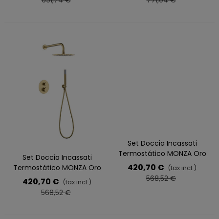
691,74 €
771,04 €
Set Doccia Incassati
Termostático MONZA Oro
Set Doccia Incassati
Rosa
420,70 €
Termostático MONZA Oro
(tax incl.)
568,52 €
420,70 €
(tax incl.)
568,52 €